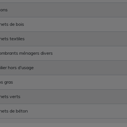
tons
ets de bois
ets textiles
ombrants ménagers divers
lier hors d'usage
s gras
hets verts
hets de béton