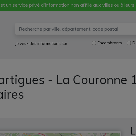
st un service privé d'information non affilié aux villes ou à leurs
Encombrants
D
Je veux des informations sur
rtigues - La Couronne 1
aires
L