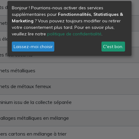
ts déchets chimiques en mélange
Bonjour ! Pourrions-nous activer des services
supplémentaires pour
Fonctionnalités, Statistiques &
Marketing
? Vous pouvez toujours modifier ou retirer
ets de piles et accumulateurs
votre consentement plus tard. Pour en savoir plus,
veuillez lire notre
politique de confidentialité
.
s électriques usagées
Laissez-moi choisir
C'est bon.
s fluorescents
ets métalliques
hets de métaux ferreux
inium issu de la collecte séparée
llages métalliques en mélange
ers cartons en mélange à trier