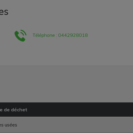
es
Téléphone : 0442928018
e de déchet
es usées