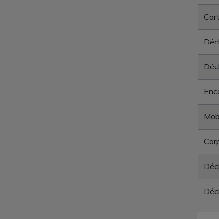
Car
Déch
Déch
Enc
Mobi
Corp
Déc
Déc