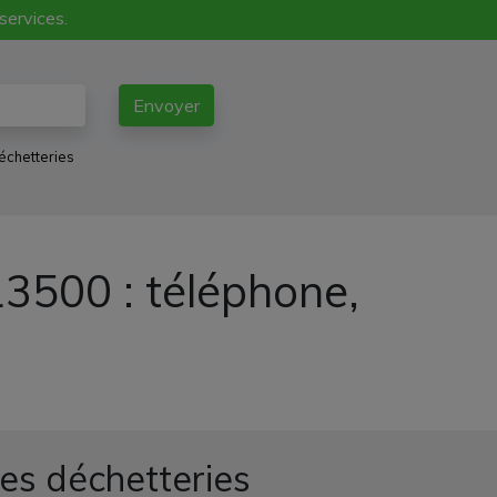
 services.
Envoyer
échetteries
3500 : téléphone,
es déchetteries