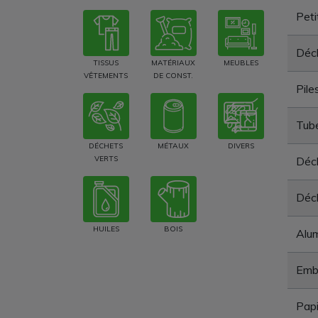
Peti
Déch
TISSUS
MATÉRIAUX
MEUBLES
VÊTEMENTS
DE CONST.
Pile
Tube
DÉCHETS
MÉTAUX
DIVERS
VERTS
Déch
Déc
HUILES
BOIS
Alum
Emba
Papi