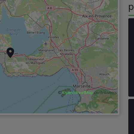
p
©
OpenStreetMap
contributors