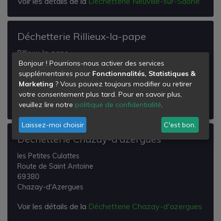
Voir les détails de la
Déchetterie Neuville-sur-Saone
Déchetterie Rillieux-la-pape
Rillieux-la-pape
Bonjour ! Pourrions-nous activer des services
Route de Fontaines
supplémentaires pour
Fonctionnalités, Statistiques &
69140
Marketing
? Vous pouvez toujours modifier ou retirer
Rillieux-la-Pape
votre consentement plus tard. Pour en savoir plus,
Voir les détails de la
Déchetterie Rillieux-la-pape
veuillez lire notre
politique de confidentialité
.
Laissez-moi choisir
C'est bon.
Déchetterie Chazay-d'azergues
les Petites Culattes
Route de Saint Antoine
69380
Chazay-d'Azergues
Voir les détails de la
Déchetterie Chazay-d'azergues