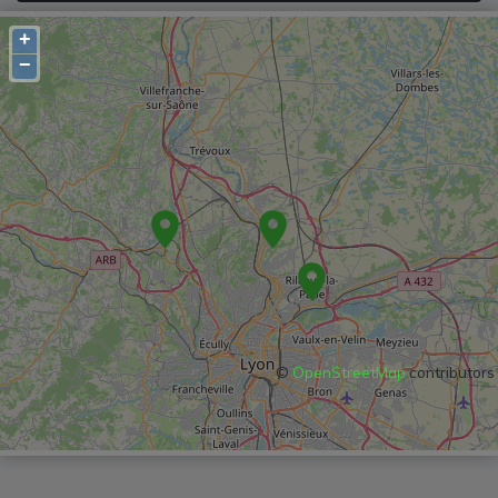
+
−
©
OpenStreetMap
contributors