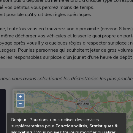
s ne sont pas à déposer au même endroit, à chaque type correspon
ié vos détritus vous perdrez moins de temps.
st possible qu'il y ait des règles spécifiques.
e, toutefois vous en trouverez une à proximité (environ 6 kms) à 
même décharger vos véhicules et laisser le quai propre en part
toyage après vous Il y a quelques règles à respecter sur place :
 usagers. Pour les personnes qui souhaitent jeter de gros vol
ec les responsables sur place d'un jour et d'une heure de dépôt
 nous vous avons selectionné les déchetteries les plus proche
+
−
Bonjour ! Pourrions-nous activer des services
supplémentaires pour
Fonctionnalités, Statistiques &
Marketing
? Vous pouvez toujours modifier ou retirer