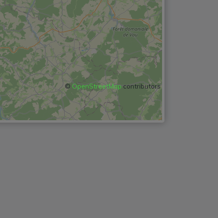
©
OpenStreetMap
contributors