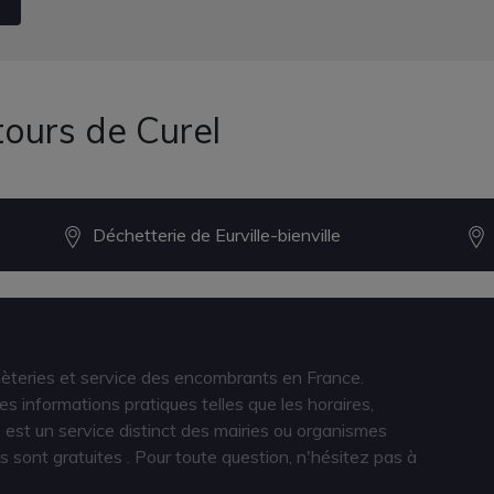
tours de Curel
Déchetterie de Eurville-bienville
hèteries et service des encombrants en France.
s informations pratiques telles que les horaires,
est un service distinct des mairies ou organismes
s sont gratuites
. Pour toute question, n'hésitez pas à