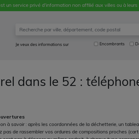
st un service privé d'information non affilié aux villes ou à leurs
Encombrants
D
Je veux des informations sur
rel dans le 52 : télépho
ouvertures
Bon à savoir : après les coordonnées de la déchetterie, un tabl
ez pas de rassembler vos ordures de compositions proches (carton