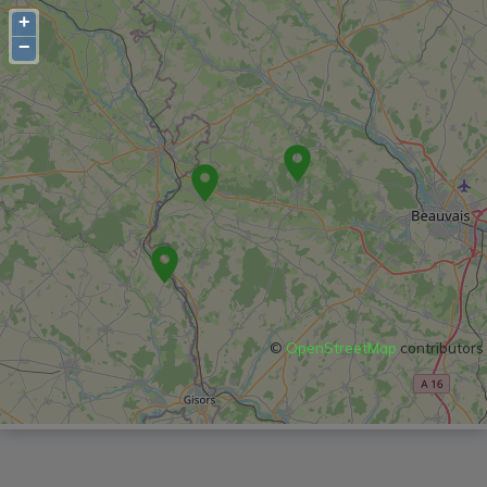
+
−
©
OpenStreetMap
contributors