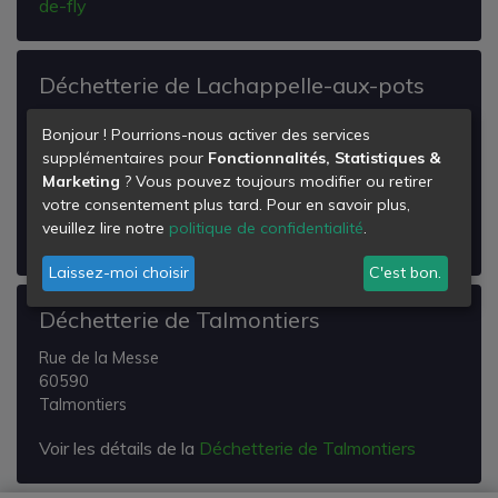
de-fly
Déchetterie de Lachappelle-aux-pots
Rue de la Prairie
Bonjour ! Pourrions-nous activer des services
60650
supplémentaires pour
Fonctionnalités, Statistiques &
Lachapelle-aux-Pots
Marketing
? Vous pouvez toujours modifier ou retirer
votre consentement plus tard. Pour en savoir plus,
Voir les détails de la
Déchetterie de Lachappelle-
veuillez lire notre
politique de confidentialité
.
aux-pots
Laissez-moi choisir
C'est bon.
Déchetterie de Talmontiers
Rue de la Messe
60590
Talmontiers
Voir les détails de la
Déchetterie de Talmontiers