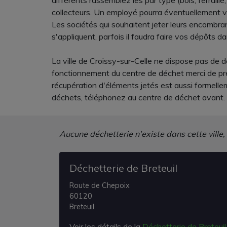
différents rassemblez les par type (bois, ferraill
collecteurs. Un employé pourra éventuellement vou
Les sociétés qui souhaitent jeter leurs encombra
s'appliquent, parfois il faudra faire vos dépôts 
La ville de Croissy-sur-Celle ne dispose pas de d
fonctionnement du centre de déchet merci de pren
récupération d'éléments jetés est aussi formellem
déchets, téléphonez au centre de déchet avant. V
Aucune déchetterie n'existe dans cette ville,
Déchetterie de Breteuil
Route de Chepoix
60120
Breteuil
Voir les détails de la
Déchetterie de Breteuil