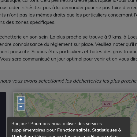
e, plastique, carton). Cela permettra d'être plus rapide là-bas c
s aider, n'hésitez pas à lui demander pour ne pas faire d'erreu
nts n'ont pas les mêmes droits que les particuliers concernant l
dans des zones spécifiques.
échetterie en son sein. La plus proche se trouve à 9 kms, à Loeui
dre connaissance du réglement sur place. Veuillez noter qu'il 
ent proscrite. Si vous êtes particuliers et faites des gros trav
ous sera communiqué un jour optimal pour venir et on vous dira 
 nous vous avons selectionné les déchetteries les plus proche
+
−
Bonjour ! Pourrions-nous activer des services
supplémentaires pour
Fonctionnalités, Statistiques &
Marketing
? Vous pouvez toujours modifier ou retirer