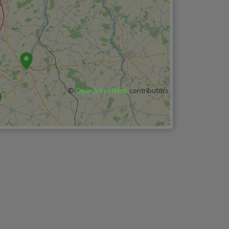
©
OpenStreetMap
contributors