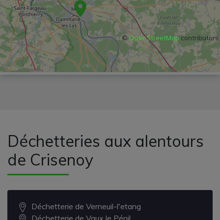
©
OpenStreetMap
contributors
Déchetteries aux alentours
de Crisenoy
Déchetterie de Verneuil-l'etang
Déchetterie de Vaux le Pénil