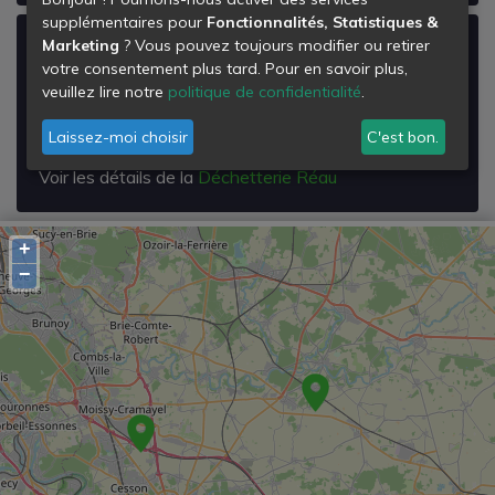
supplémentaires pour
Fonctionnalités, Statistiques &
Déchetterie Réau
Marketing
? Vous pouvez toujours modifier ou retirer
votre consentement plus tard. Pour en savoir plus,
Lieu Dit les Pleins
veuillez lire notre
politique de confidentialité
.
77550
Réau
Laissez-moi choisir
C'est bon.
Voir les détails de la
Déchetterie Réau
+
−