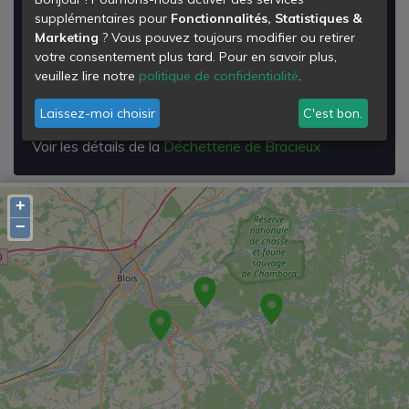
Déchetterie de Bracieux
supplémentaires pour
Fonctionnalités, Statistiques &
Marketing
? Vous pouvez toujours modifier ou retirer
Lieu Dit
votre consentement plus tard. Pour en savoir plus,
145 Rue des Genêts
veuillez lire notre
politique de confidentialité
.
41250
Bracieux
Laissez-moi choisir
C'est bon.
Voir les détails de la
Déchetterie de Bracieux
+
−