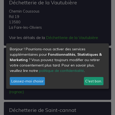
Déchetterie de la Vautubière
Chemin Coussous
Rd 19
13580
La Fare-les-Oliviers
Voir les détails de la
Déchetterie de la Vautubière
Bonjour ! Pourrions-nous activer des services
supplémentaires pour
Fonctionnalités, Statistiques &
Déchetterie de Fouitades (rognac)
Marketing
? Vous pouvez toujours modifier ou retirer
Quartier les Fouitades
votre consentement plus tard. Pour en savoir plus,
13340
veuillez lire notre
politique de confidentialité
.
Rognac
Laissez-moi choisir
C'est bon.
Voir les détails de la
Déchetterie de Fouitades
(rognac)
Déchetterie de Saint-cannat