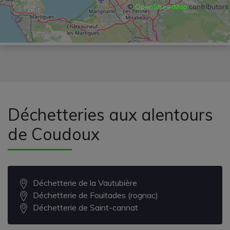
©
OpenStreetMap
contributors
Déchetteries aux alentours
de Coudoux
Déchetterie de la Vautubière
Déchetterie de Fouitades (rognac)
Déchetterie de Saint-cannat