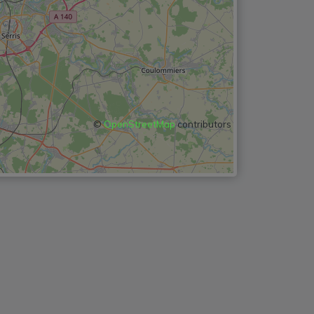
©
OpenStreetMap
contributors