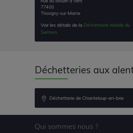
Rue du Moulin à Vent
77400
Thorigny-sur-Marne
Voir les détails de la
Déchetterie Mobile du
Sietrem
Déchetteries aux ale
Déchetterie de Chanteloup-en-brie
Qui sommes nous ?