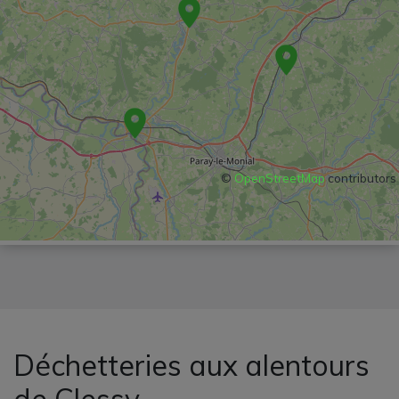
©
OpenStreetMap
contributors
Déchetteries aux alentours
de Clessy