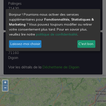
Palinges
71430
Palinges
Bonjour ! Pourrions-nous activer des services
supplémentaires pour
Fonctionnalités, Statistiques &
Voir les détails de la
Déchetterie de Palinges
Marketing
? Vous pouvez toujours modifier ou retirer
votre consentement plus tard. Pour en savoir plus,
veuillez lire notre
politique de confidentialité
.
Déchetterie de Digoin
Laissez-moi choisir
C'est bon.
Rue de la Brosse Virot
71160
Digoin
Voir les détails de la
Déchetterie de Digoin
+
−