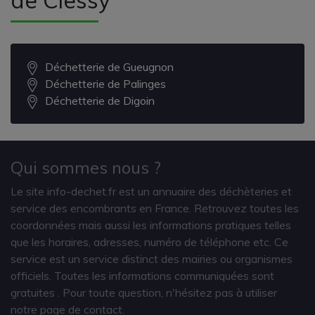
Déchetterie de Gueugnon
Déchetterie de Palinges
Déchetterie de Digoin
Qui sommes nous ?
Le site info-dechet.fr est un annuaire des déchèteries et
service des encombrants en France. Retrouvez toutes les
coordonnées mais aussi les informations pratiques telles
que les horaires, adresses, numéro de téléphone etc. Ce
service est un service distinct des mairies ou organismes
officiels. Toutes les informations communiquées sont
gratuites
. Pour toute question, n'hésitez pas à utiliser
notre page de contact.