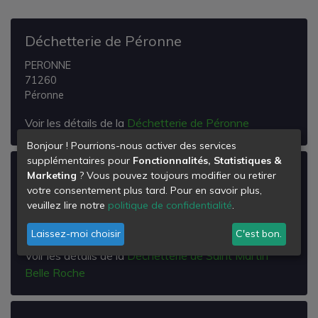
Déchetterie de Péronne
PERONNE
71260
Péronne
Voir les détails de la
Déchetterie de Péronne
Bonjour ! Pourrions-nous activer des services
supplémentaires pour
Fonctionnalités, Statistiques &
Déchetterie de Saint Martin Belle Roche
Marketing
? Vous pouvez toujours modifier ou retirer
votre consentement plus tard. Pour en savoir plus,
Lieu Dit Chagnaux
veuillez lire notre
politique de confidentialité
.
71118
Saint-Martin-Belle-Roche
Laissez-moi choisir
C'est bon.
Voir les détails de la
Déchetterie de Saint Martin
Belle Roche