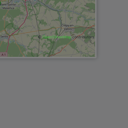
©
OpenStreetMap
contributors