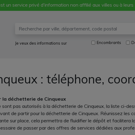
st un service privé d'information non affilié aux villes ou à leurs
Encombrants
D
Je veux des informations sur
nqueux : téléphone, coor
r la déchetterie de Cinqueux
 sont pas autorisés à la déchetterie de Cinqueux, la liste ci-de
ant de partir pour la déchetterie de Cinqueux. Réunissez les cart
e sur place, cela permettra de fluidifier le dépôt et facilitera l
écessaire de passer par des offres de services dédiées aux profe