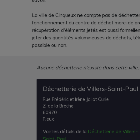
savoir.
La ville de Cinqueux ne compte pas de déchetterie.
fonctionnement du centre de déchet merci de prend
récupération d'éléments jetés est aussi formellem
jeter des quantités volumineuses de déchets, tél
possible ou non.
Aucune déchetterie n'existe dans cette ville,
Déchetterie de Villers-Saint-Paul
Rue Frédéric et Irène Joliot Curie
Zi de la Brèche
60870
Rieux
Voir les détails de la
Déchetterie de Villers-
Saint-Paul