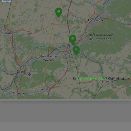
©
OpenStreetMap
contributors