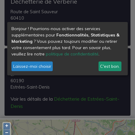
Déchetterie de Verberie
Route de Saint Sauveur
60410
Verberie
Bonjour ! Pourrions-nous activer des services
supplémentaires pour
Fonctionnalités, Statistiques &
Voir les détails de la
Déchetterie de Verberie
Marketing
? Vous pouvez toujours modifier ou retirer
votre consentement plus tard. Pour en savoir plus,
veuillez lire notre
politique de confidentialité
.
Déchetterie de Estrées-Saint-Denis
Laissez-moi choisir
C'est bon.
Route de Rémy
Zi
60190
Estrées-Saint-Denis
Voir les détails de la
Déchetterie de Estrées-Saint-
Denis
+
−