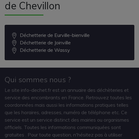
de Chevillon
Déchetterie de Eurville-bienville
Déchetterie de Joinville
Déchetterie de Wassy
Qui sommes nous ?
Le site info-dechet.fr est un annuaire des déchèteries et
service des encombrants en France. Retrouvez toutes les
coordonnées mais aussi les informations pratiques telles
que les horaires, adresses, numéro de téléphone etc. Ce
service est un service distinct des mairies ou organismes
officiels. Toutes les informations communiquées sont
gratuites
. Pour toute question, n'hésitez pas à utiliser