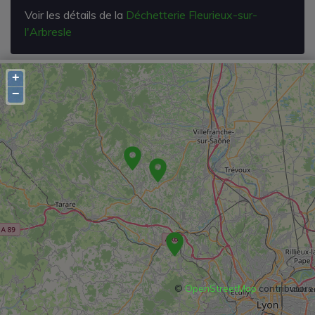
Voir les détails de la
Déchetterie Fleurieux-sur-
l'Arbresle
+
−
©
OpenStreetMap
contributors