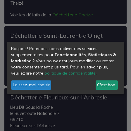
Theizé
Voir les détails de la
Déchetterie Theize
Déchetterie Saint-Laurent-d'Oingt
Za les Plaines
Bonjour ! Pourrions-nous activer des services
69620
supplémentaires pour
Fonctionnalités, Statistiques &
Saint-Laurent-d'Oingt
Marketing
? Vous pouvez toujours modifier ou retirer
votre consentement plus tard. Pour en savoir plus,
Voir les détails de la
Déchetterie Saint-Laurent-
veuillez lire notre
politique de confidentialité
.
d'Oingt
Laissez-moi choisir
C'est bon.
Déchetterie Fleurieux-sur-l'Arbresle
Lieu Dit Sous la Roche
le Buvetroute Nationale 7
69210
Fleurieux-sur-l'Arbresle