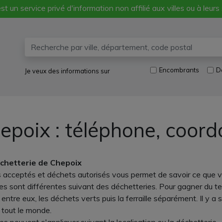
st un service privé d'information non affilié aux villes ou à leurs
Encombrants
D
Je veux des informations sur
epoix : téléphone, coord
échetterie de Chepoix
s acceptés et déchets autorisés vous permet de savoir ce que vo
res sont différentes suivant des déchetteries. Pour gagner du tem
tre eux, les déchets verts puis la ferraille séparément. Il y a
à tout le monde.