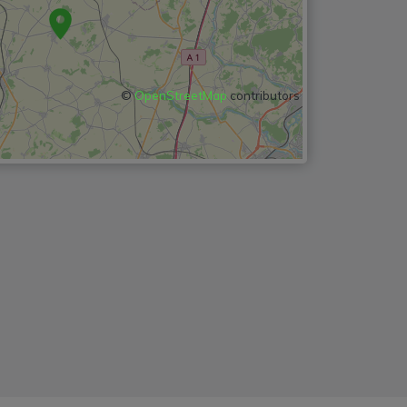
©
OpenStreetMap
contributors