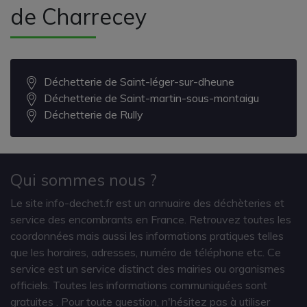
de Charrecey
Déchetterie de Saint-léger-sur-dheune
Déchetterie de Saint-martin-sous-montaigu
Déchetterie de Rully
Qui sommes nous ?
Le site info-dechet.fr est un annuaire des déchèteries et
service des encombrants en France. Retrouvez toutes les
coordonnées mais aussi les informations pratiques telles
que les horaires, adresses, numéro de téléphone etc. Ce
service est un service distinct des mairies ou organismes
officiels. Toutes les informations communiquées sont
gratuites
. Pour toute question, n'hésitez pas à utiliser