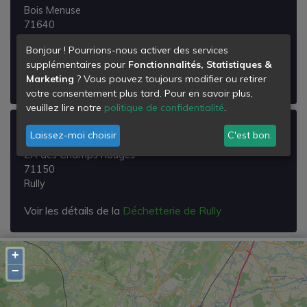
Bois Menuse
71640
Saint-Martin-sous-Montaigu
Bonjour ! Pourrions-nous activer des services
supplémentaires pour
Fonctionnalités, Statistiques &
Voir les détails de la
Déchetterie de Saint-martin-
Marketing
? Vous pouvez toujours modifier ou retirer
sous-montaigu
votre consentement plus tard. Pour en savoir plus,
veuillez lire notre
politique de confidentialité
.
Déchetterie de Rully
Laissez-moi choisir
C'est bon.
ZA des Champs Rouges
71150
Rully
Voir les détails de la
Déchetterie de Rully
+
−