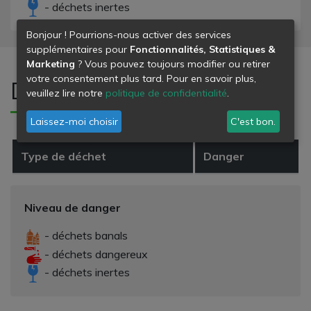
- déchets inertes
Bonjour ! Pourrions-nous activer des services
supplémentaires pour
Fonctionnalités, Statistiques &
Marketing
? Vous pouvez toujours modifier ou retirer
votre consentement plus tard. Pour en savoir plus,
Déchets refusés
veuillez lire notre
politique de confidentialité
.
Laissez-moi choisir
C'est bon.
Type de déchet
Danger
Niveau de danger
- déchets banals
- déchets dangereux
- déchets inertes