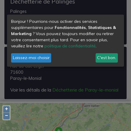
Déchetterie de Palinges
Palinges
71430
Bonjour ! Pourrions-nous activer des services
Palinges
supplémentaires pour
Fonctionnalités, Statistiques &
Marketing
? Vous pouvez toujours modifier ou retirer
Voir les détails de la
Déchetterie de Palinges
votre consentement plus tard. Pour en savoir plus,
veuillez lire notre
politique de confidentialité
.
Déchetterie de Paray-le-monial
Laissez-moi choisir
C'est bon.
Rue du Gué Léger
71600
Paray-le-Monial
Voir les détails de la
Déchetterie de Paray-le-monial
+
−