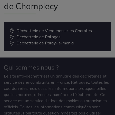
de Champlecy
Déchetterie de Vendenesse les Charolles
Déchetterie de Palinges
Déchetterie de Paray-le-monial
Qui sommes nous ?
Le site info-dechet.fr est un annuaire des déchèteries et
service des encombrants en France. Retrouvez toutes les
coordonnées mais aussi les informations pratiques telles
que les horaires, adresses, numéro de téléphone etc. Ce
service est un service distinct des mairies ou organismes
officiels. Toutes les informations communiquées sont
gratuites
. Pour toute question, n'hésitez pas à utiliser