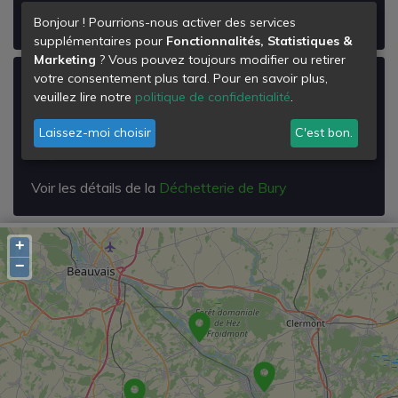
Voir les détails de la
Déchetterie de Hermes
Bonjour ! Pourrions-nous activer des services
supplémentaires pour
Fonctionnalités, Statistiques &
Marketing
? Vous pouvez toujours modifier ou retirer
votre consentement plus tard. Pour en savoir plus,
Déchetterie de Bury
veuillez lire notre
politique de confidentialité
.
Zac du Bois Noir
Laissez-moi choisir
C'est bon.
60250
Bury
Voir les détails de la
Déchetterie de Bury
+
−