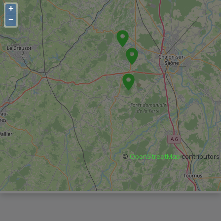
+
−
©
OpenStreetMap
contributors