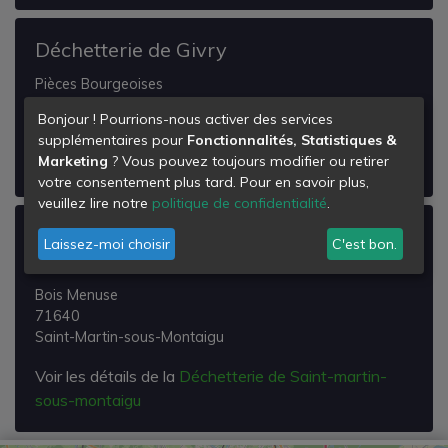
Déchetterie de Givry
Pièces Bourgeoises
71640
Bonjour ! Pourrions-nous activer des services
Givry
supplémentaires pour
Fonctionnalités, Statistiques &
Marketing
? Vous pouvez toujours modifier ou retirer
Voir les détails de la
Déchetterie de Givry
votre consentement plus tard. Pour en savoir plus,
veuillez lire notre
politique de confidentialité
.
Déchetterie de Saint-martin-sous-
Laissez-moi choisir
C'est bon.
montaigu
Bois Menuse
71640
Saint-Martin-sous-Montaigu
Voir les détails de la
Déchetterie de Saint-martin-
sous-montaigu