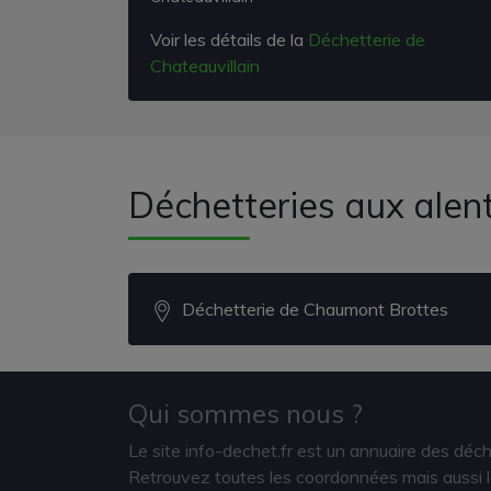
Voir les détails de la
Déchetterie de
Chateauvillain
Déchetteries aux alent
Déchetterie de Chaumont Brottes
Qui sommes nous ?
Le site info-dechet.fr est un annuaire des déc
Retrouvez toutes les coordonnées mais aussi le