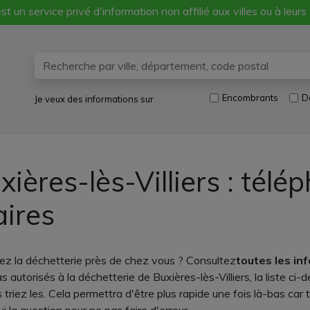
st un service privé d'information non affilié aux villes ou à leurs
Encombrants
D
Je veux des informations sur
ières-lès-Villiers : télé
aires
hez la déchetterie près de chez vous ? Consultez
toutes les in
autorisés à la déchetterie de Buxières-lès-Villiers, la liste ci-
 triez les. Cela permettra d'être plus rapide une fois là-bas car