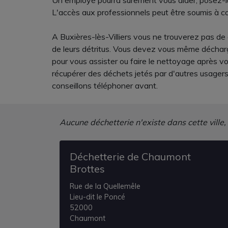
Un employé pourra surement vous aider, posez-lui 
L'accès aux professionnels peut être soumis à co
A Buxières-lès-Villiers vous ne trouverez pas d
de leurs détritus. Vous devez vous même décharge
pour vous assister ou faire le nettoyage après vo
récupérer des déchets jetés par d'autres usager
conseillons téléphoner avant.
Aucune déchetterie n'existe dans cette ville,
Déchetterie de Chaumont
Brottes
Rue de la Quellemêle
Lieu-dit le Poncé
52000
Chaumont