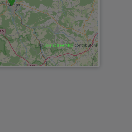
©
OpenStreetMap
contributors