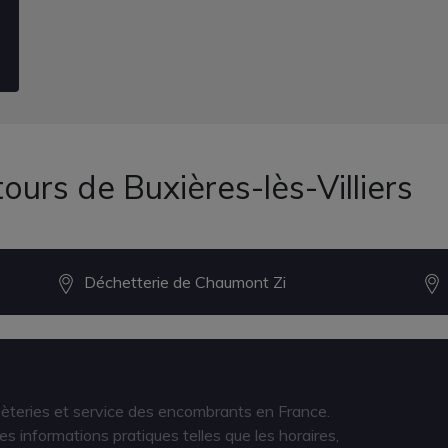
ours de Buxières-lès-Villiers
Déchetterie de Chaumont Zi
hèteries et service des encombrants en France.
s informations pratiques telles que les horaires,