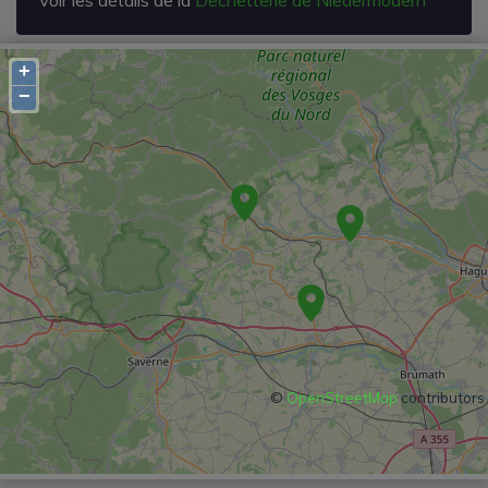
+
−
©
OpenStreetMap
contributors