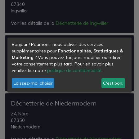
67340
Ingwiller
Voir les détails de la
Déchetterie de Ingwiller
Déchetterie de Bossendorf
Bonjour ! Pourrions-nous activer des services
supplémentaires pour
Fonctionnalités, Statistiques &
Sortie Bossendorf RD 108 direction A4
Marketing
? Vous pouvez toujours modifier ou retirer
67270
votre consentement plus tard. Pour en savoir plus,
Bossendorf
veuillez lire notre
politique de confidentialité
.
Voir les détails de la
Déchetterie de Bossendorf
Laissez-moi choisir
C'est bon.
Déchetterie de Niedermodern
ZA Nord
67350
Niedermodern
Voir les détails de la
Déchetterie de Niedermodern