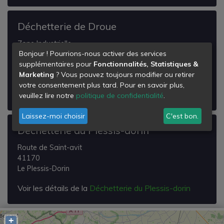
Déchetterie de Droue
Zone Industrielle
Bonjour ! Pourrions-nous activer des services
Lieu Dit la Bichetière
supplémentaires pour
Fonctionnalités, Statistiques &
41270
Marketing
? Vous pouvez toujours modifier ou retirer
Droué
votre consentement plus tard. Pour en savoir plus,
Voir les détails de la
Déchetterie de Droue
veuillez lire notre
politique de confidentialité
.
Laissez-moi choisir
C'est bon.
Déchetterie du Plessis-dorin
Route de Saint-avit
41170
Le Plessis-Dorin
Voir les détails de la
Déchetterie du Plessis-dorin
+