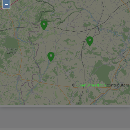
−
©
OpenStreetMap
contributors