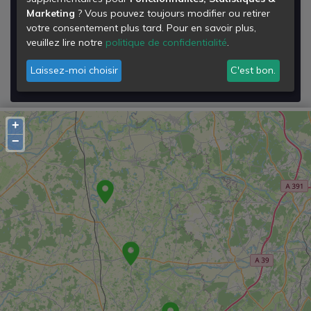
Marketing
? Vous pouvez toujours modifier ou retirer
le Fay
votre consentement plus tard. Pour en savoir plus,
71580
veuillez lire notre
politique de confidentialité
.
Le Fay
Laissez-moi choisir
C'est bon.
Voir les détails de la
Déchetterie du Fay
+
−