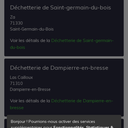
Déchetterie de Saint-germain-du-bois
Za
71330
Saint-Germain-du-Bois
Voir les détails de la
Déchetterie de Saint-germain-
du-bois
Déchetterie de Dampierre-en-bresse
Las Cailloux
71310
Dampierre-en-Bresse
Voir les détails de la
Déchetterie de Dampierre-en-
bresse
Bonjour ! Pourrions-nous activer des services
Déchetterie du Fay
supplémentaires pour
Fonctionnalités, Statistiques &