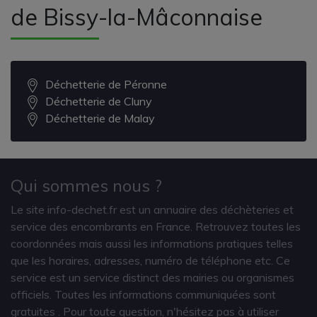
de Bissy-la-Mâconnaise
Déchetterie de Péronne
Déchetterie de Cluny
Déchetterie de Malay
Qui sommes nous ?
Le site info-dechet.fr est un annuaire des déchèteries et
service des encombrants en France. Retrouvez toutes les
coordonnées mais aussi les informations pratiques telles
que les horaires, adresses, numéro de téléphone etc. Ce
service est un service distinct des mairies ou organismes
officiels. Toutes les informations communiquées sont
gratuites
. Pour toute question, n'hésitez pas à utiliser