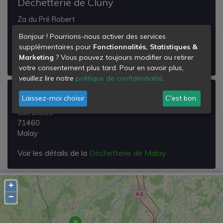
Déchetterie de Cluny
Za du Pré Robert
71250
Bonjour ! Pourrions-nous activer des services
Cluny
supplémentaires pour
Fonctionnalités, Statistiques &
Marketing
? Vous pouvez toujours modifier ou retirer
Voir les détails de la
Déchetterie de Cluny
votre consentement plus tard. Pour en savoir plus,
veuillez lire notre
politique de confidentialité
.
Déchetterie de Malay
Laissez-moi choisir
C'est bon.
aux Bluses
71460
Malay
Voir les détails de la
Déchetterie de Malay
+
−