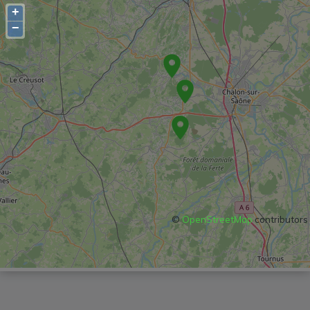
+
−
©
OpenStreetMap
contributors