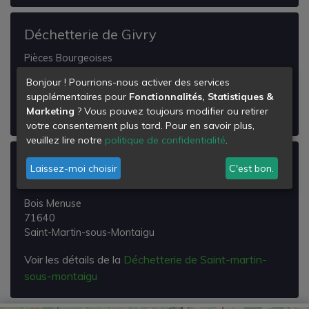
Déchetterie de Givry
Pièces Bourgeoises
71640
Bonjour ! Pourrions-nous activer des services
Givry
supplémentaires pour
Fonctionnalités, Statistiques &
Marketing
? Vous pouvez toujours modifier ou retirer
Voir les détails de la
Déchetterie de Givry
votre consentement plus tard. Pour en savoir plus,
veuillez lire notre
politique de confidentialité
.
Déchetterie de Saint-martin-sous-
Laissez-moi choisir
C'est bon.
montaigu
Bois Menuse
71640
Saint-Martin-sous-Montaigu
Voir les détails de la
Déchetterie de Saint-martin-
sous-montaigu