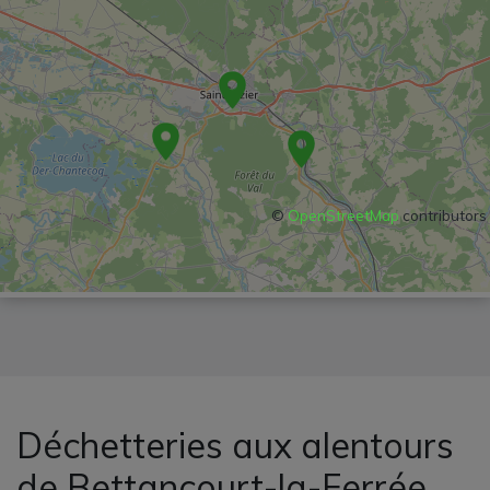
©
OpenStreetMap
contributors
Déchetteries aux alentours
de Bettancourt-la-Ferrée