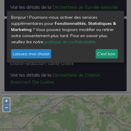
Voir les détails de la
Déchetterie de Eurville-bienville
Bonjour ! Pourrions-nous activer des services
supplémentaires pour
Fonctionnalités, Statistiques &
Déchetterie de Eclaron Braucourt Ste
Marketing
? Vous pouvez toujours modifier ou retirer
Livière
votre consentement plus tard. Pour en savoir plus,
veuillez lire notre
politique de confidentialité
.
Rd 24
Route de Sainte Livière
Laissez-moi choisir
C'est bon.
52290
Éclaron-Braucourt-Sainte-Livière
Voir les détails de la
Déchetterie de Eclaron
Braucourt Ste Livière
+
−