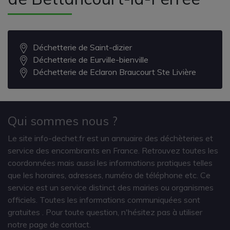
Déchetterie de Saint-dizier
Déchetterie de Eurville-bienville
Déchetterie de Eclaron Braucourt Ste Livière
Qui sommes nous ?
Le site info-dechet.fr est un annuaire des déchèteries et
service des encombrants en France. Retrouvez toutes les
coordonnées mais aussi les informations pratiques telles
que les horaires, adresses, numéro de téléphone etc. Ce
service est un service distinct des mairies ou organismes
officiels. Toutes les informations communiquées sont
gratuites
. Pour toute question, n'hésitez pas à utiliser
notre page de contact.