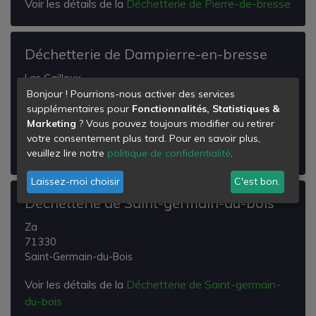
Voir les détails de la
Déchetterie de Pierre-de-bresse
Déchetterie de Dampierre-en-bresse
Las Cailloux
71310
Bonjour ! Pourrions-nous activer des services
Dampierre-en-Bresse
supplémentaires pour
Fonctionnalités, Statistiques &
Marketing
? Vous pouvez toujours modifier ou retirer
Voir les détails de la
Déchetterie de Dampierre-en-
votre consentement plus tard. Pour en savoir plus,
bresse
veuillez lire notre
politique de confidentialité
.
Laissez-moi choisir
C'est bon.
Déchetterie de Saint-germain-du-bois
Za
71330
Saint-Germain-du-Bois
Voir les détails de la
Déchetterie de Saint-germain-
du-bois