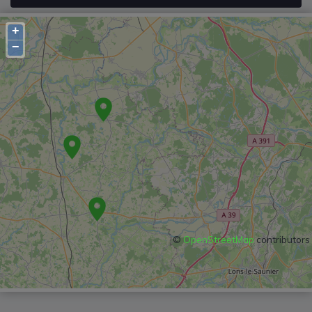
+
−
©
OpenStreetMap
contributors