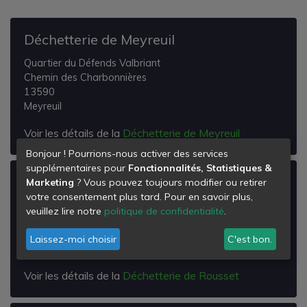
Déchetterie de Meyreuil
Quartier du Défends Valbriant
Chemin des Charbonnières
13590
Meyreuil
Voir les détails de la
Déchetterie de Meyreuil
Bonjour ! Pourrions-nous activer des services
supplémentaires pour
Fonctionnalités, Statistiques &
Déchetterie de Rousset
Marketing
? Vous pouvez toujours modifier ou retirer
votre consentement plus tard. Pour en savoir plus,
Cd 56
veuillez lire notre
politique de confidentialité
.
Quartier les Farges
13790
Laissez-moi choisir
C'est bon.
Rousset
Voir les détails de la
Déchetterie de Rousset