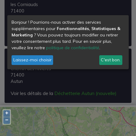
les Corniauds
71400
La Celle-en-Morvan
Bonjour ! Pourrions-nous activer des services
supplémentaires pour
Fonctionnalités, Statistiques &
Voir les détails de la
Déchetterie de la Celle-en-
Marketing
? Vous pouvez toujours modifier ou retirer
morvan
votre consentement plus tard. Pour en savoir plus,
veuillez lire notre
politique de confidentialité
.
Déchetterie Autun (nouvelle)
Laissez-moi choisir
C'est bon.
Chemin des Rivières
71400
Autun
Voir les détails de la
Déchetterie Autun (nouvelle)
+
−