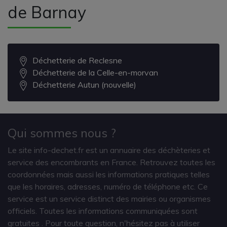
de Barnay
Déchetterie de Reclesne
Déchetterie de la Celle-en-morvan
Déchetterie Autun (nouvelle)
Qui sommes nous ?
Le site info-dechet.fr est un annuaire des déchèteries et
service des encombrants en France. Retrouvez toutes les
coordonnées mais aussi les informations pratiques telles
que les horaires, adresses, numéro de téléphone etc. Ce
service est un service distinct des mairies ou organismes
officiels. Toutes les informations communiquées sont
gratuites
. Pour toute question, n'hésitez pas à utiliser