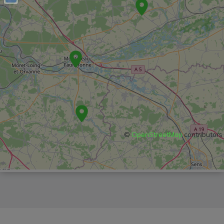
©
OpenStreetMap
contributors