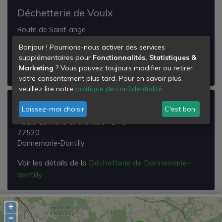
Déchetterie de Voulx
Route de Saint-ange
77940
Bonjour ! Pourrions-nous activer des services
Voulx
supplémentaires pour
Fonctionnalités, Statistiques &
Marketing
? Vous pouvez toujours modifier ou retirer
Voir les détails de la
Déchetterie de Voulx
votre consentement plus tard. Pour en savoir plus,
veuillez lire notre
politique de confidentialité
.
Déchetterie de Donnemarie-dontilly
Laissez-moi choisir
C'est bon.
Route de Mons en Montois - D75
77520
Donnemarie-Dontilly
Voir les détails de la
Déchetterie de Donnemarie-
dontilly
+
−