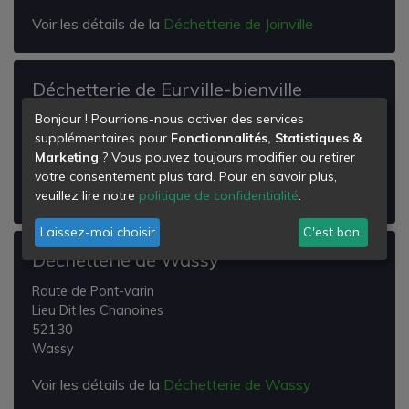
Voir les détails de la
Déchetterie de Joinville
Déchetterie de Eurville-bienville
Bonjour ! Pourrions-nous activer des services
Zone Artisanale des Longues Royes
supplémentaires pour
Fonctionnalités, Statistiques &
52410
Marketing
? Vous pouvez toujours modifier ou retirer
Eurville-Bienville
votre consentement plus tard. Pour en savoir plus,
Voir les détails de la
Déchetterie de Eurville-bienville
veuillez lire notre
politique de confidentialité
.
Laissez-moi choisir
C'est bon.
Déchetterie de Wassy
Route de Pont-varin
Lieu Dit les Chanoines
52130
Wassy
Voir les détails de la
Déchetterie de Wassy