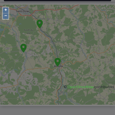
+
−
©
OpenStreetMap
contributors