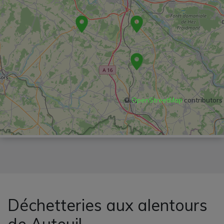
©
OpenStreetMap
contributors
Déchetteries aux alentours
de Auteuil