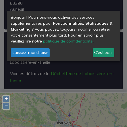
60390
Auneuil
Bonjour ! Pourrions-nous activer des services
Voir les détails de la
Déchetterie de Auneuil
supplémentaires pour
Fonctionnalités, Statistiques &
Marketing
? Vous pouvez toujours modifier ou retirer
votre consentement plus tard. Pour en savoir plus,
Déchetterie de Laboissière-en-thelle
veuillez lire notre
politique de confidentialité
.
Lieu Dit la Roquette
Laissez-moi choisir
C'est bon.
60570
Laboissière-en-Thelle
Voir les détails de la
Déchetterie de Laboissière-en-
thelle
+
−