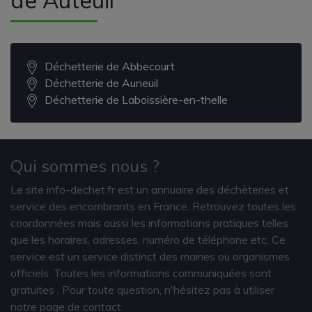
Déchetterie de Abbecourt
Déchetterie de Auneuil
Déchetterie de Laboissière-en-thelle
Qui sommes nous ?
Le site info-dechet.fr est un annuaire des déchèteries et
service des encombrants en France. Retrouvez toutes les
coordonnées mais aussi les informations pratiques telles
que les horaires, adresses, numéro de téléphone etc. Ce
service est un service distinct des mairies ou organismes
officiels. Toutes les informations communiquées sont
gratuites
. Pour toute question, n'hésitez pas à utiliser
notre page de contact.