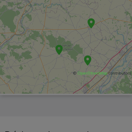
©
OpenStreetMap
contributors