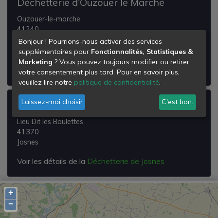
Déchetterie d'Ouzouer le Marché
Ouzouer-le-marche
41240
Ouzouer-le-Marché
Bonjour ! Pourrions-nous activer des services
supplémentaires pour
Fonctionnalités, Statistiques &
Voir les détails de la
Déchetterie d'Ouzouer le
Marketing
? Vous pouvez toujours modifier ou retirer
Marché
votre consentement plus tard. Pour en savoir plus,
veuillez lire notre
politique de confidentialité
.
Laissez-moi choisir
C'est bon.
Déchetterie de Josnes
Lieu Dit les Boulettes
41370
Josnes
Voir les détails de la
Déchetterie de Josnes
+
−