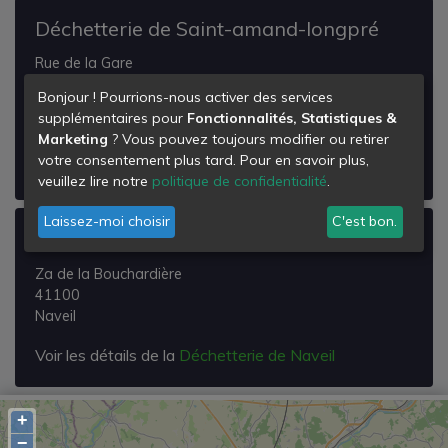
Déchetterie de Saint-amand-longpré
Rue de la Gare
41310
Bonjour ! Pourrions-nous activer des services
Saint-Amand-Longpré
supplémentaires pour
Fonctionnalités, Statistiques &
Marketing
? Vous pouvez toujours modifier ou retirer
Voir les détails de la
Déchetterie de Saint-amand-
votre consentement plus tard. Pour en savoir plus,
longpré
veuillez lire notre
politique de confidentialité
.
Laissez-moi choisir
C'est bon.
Déchetterie de Naveil
Za de la Bouchardière
41100
Naveil
Voir les détails de la
Déchetterie de Naveil
+
−