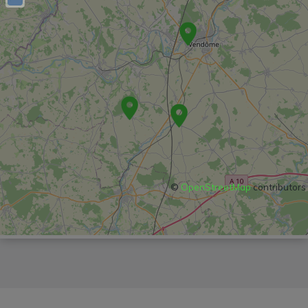
©
OpenStreetMap
contributors