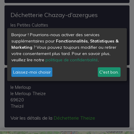
Déchetterie Chazay-d'azergues
les Petites Culattes
Route de Saint Antoine
Bonjour ! Pourrions-nous activer des services
69380
supplémentaires pour
Fonctionnalités, Statistiques &
Chazay-d'Azergues
Marketing
? Vous pouvez toujours modifier ou retirer
votre consentement plus tard. Pour en savoir plus,
Voir les détails de la
Déchetterie Chazay-d'azergues
veuillez lire notre
politique de confidentialité
.
Laissez-moi choisir
C'est bon.
Déchetterie Theize
le Merloup
le Merloup Theize
69620
Theizé
Voir les détails de la
Déchetterie Theize