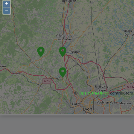
+
−
©
OpenStreetMap
contributors