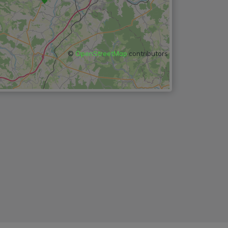
©
OpenStreetMap
contributors