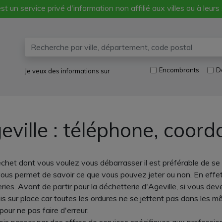
st un service privé d'information non affilié aux villes ou à leurs
Encombrants
D
Je veux des informations sur
eville : téléphone, coord
échet dont vous voulez vous débarrasser il est préférable de se
ous permet de savoir ce que vous pouvez jeter ou non. En effe
es. Avant de partir pour la déchetterie d'Ageville, si vous deve
fois sur place car toutes les ordures ne se jettent pas dans le
our ne pas faire d'erreur.