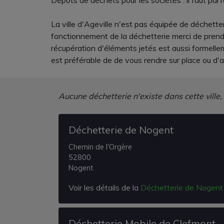
Dépots de déchets pour les sociétés : il faut par
La ville d'Ageville n'est pas équipée de déchetteri
fonctionnement de la déchetterie merci de prendre
récupération d'éléments jetés est aussi formelle
est préférable de de vous rendre sur place ou d'
Aucune déchetterie n'existe dans cette ville,
Déchetterie de Nogent
Chemin de l'Orgère
52800
Nogent
Voir les détails de la
Déchetterie de Nogent
Déchetterie Mobile de Clefmont